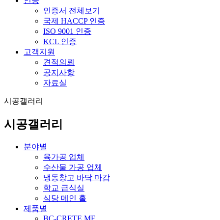
인증
인증서 전체보기
국제 HACCP 인증
ISO 9001 인증
KCL 인증
고객지원
견적의뢰
공지사항
자료실
시공갤러리
시공갤러리
분야별
육가공 업체
수산물 가공 업체
냉동창고 바닥 마감
학교 급식실
식당 메인 홀
제품별
BC-CRETE MF